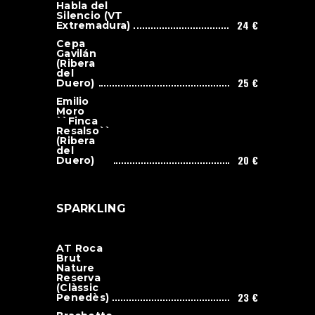
Habla del
Silencio (VT
24 €
Extremadura)
Cepa
Gavilán
(Ribera
del
25 €
Duero)
Emilio
Moro
``Finca
Resalso``
(Ribera
del
20 €
Duero)
SPARKLING
AT Roca
Brut
Nature
Reserva
(Clàssic
23 €
Penedès)