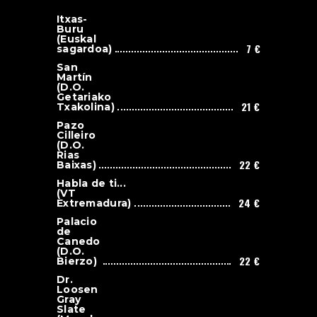
Itxas-
Buru
(Euskal
7 €
sagardoa)
San
Martín
(D.O.
Getariako
21 €
Txakolina)
Pazo
Cilleiro
(D.O.
Rias
22 €
Baixas)
Habla de ti...
(VT
24 €
Extremadura)
Palacio
de
Canedo
(D.O.
22 €
Bierzo)
Dr.
Loosen
Gray
Slate