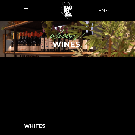
EN
cheers!
WINES
.
WHITES