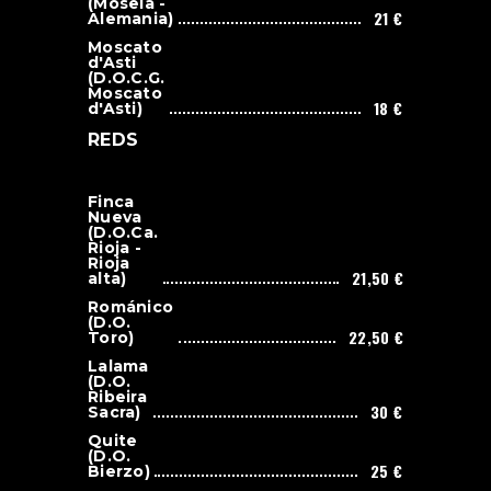
(Mosela -
21 €
Alemania)
Moscato
d'Asti
(D.O.C.G.
Moscato
18 €
d'Asti)
REDS
Finca
Nueva
(D.O.Ca.
Rioja -
Rioja
21,50 €
alta)
Románico
(D.O.
22,50 €
Toro)
Lalama
(D.O.
Ribeira
30 €
Sacra)
Quite
(D.O.
25 €
Bierzo)