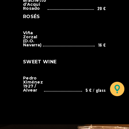
Brachetto
d’Acqui
20 €
Rosado
ROSÉS
Viña
Zorzal
(D.O.
16 €
Navarra)
SWEET WINE
Pedro
Ximénez
1927 /
5 € / glass
Alvear