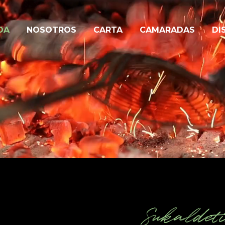
DA
NOSOTROS
CARTA
CAMARADAS
DI
Sukaldeti