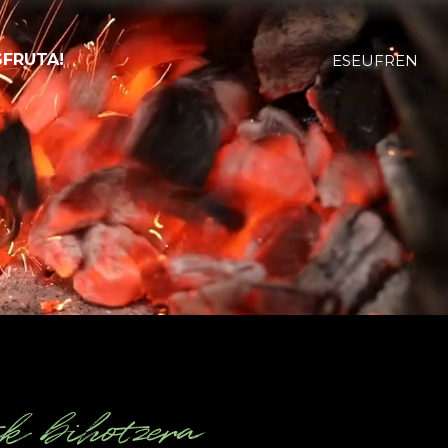
SFRUTA!
ES
EU
FR
EN
k bihotzera