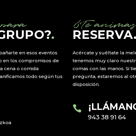
 para
¿Te anima
 GRUPO?
.
RESERVA
añarte en esos eventos
Acércate y suéltate la mel
uso en los compromisos de
tenemos muy claro nuestro
sa cena o comida
comas con las manos. Si ti
lanificamos todo según tus
pregunta, estaremos al otr
disposición.
¡LLÁMAN
943 38 91 64
uzkoa