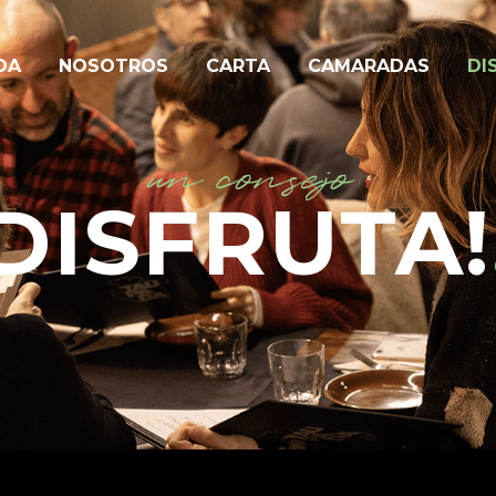
DA
NOSOTROS
CARTA
CAMARADAS
DI
un consejo
DISFRUTA!