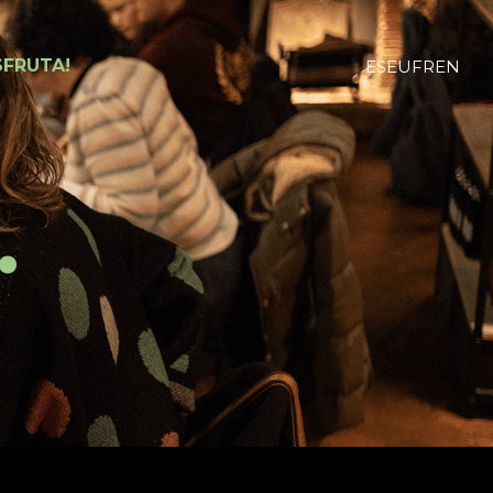
SFRUTA!
ES
EU
FR
EN
.